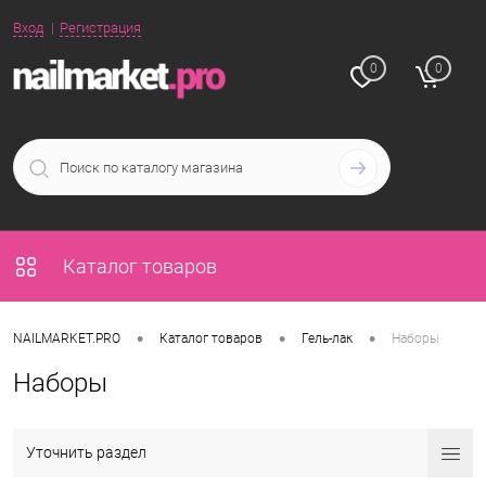
Вход
Регистрация
0
0
Каталог товаров
•
•
•
NAILMARKET.PRO
Каталог товаров
Гель-лак
Наборы
Наборы
Уточнить раздел