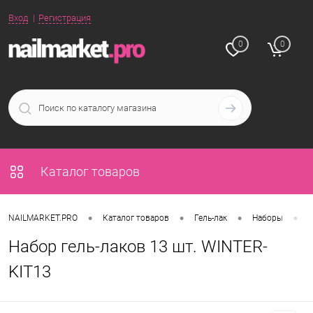
Вход
Регистрация
0
0
Каталог товаров
•
•
•
•
NAILMARKET.PRO
Каталог товаров
Гель-лак
Наборы
Н
Набор гель-лаков 13 шт. WINTER-
KIT13