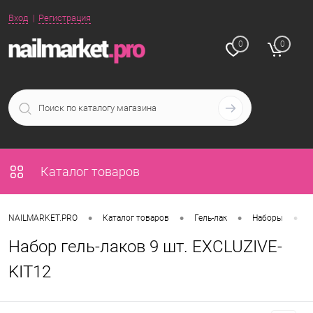
Вход
Регистрация
0
0
Каталог товаров
•
•
•
•
NAILMARKET.PRO
Каталог товаров
Гель-лак
Наборы
Н
Набор гель-лаков 9 шт. EXCLUZIVE-
KIT12