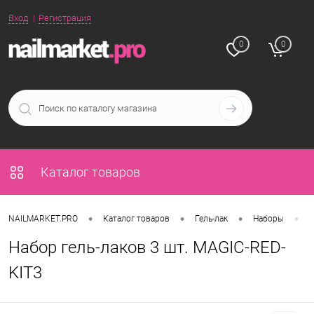
Вход
Регистрация
0
0
Каталог товаров
•
•
•
•
NAILMARKET.PRO
Каталог товаров
Гель-лак
Наборы
Н
Набор гель-лаков 3 шт. MAGIC-RED-
KIT3