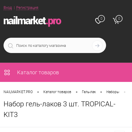
Вход
Регистрация
0
0
Каталог товаров
•
•
•
•
NAILMARKET.PRO
Каталог товаров
Гель-лак
Наборы
Н
Набор гель-лаков 3 шт. TROPICAL-
KIT3