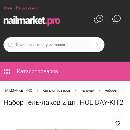
Вход
Регистрация
0
0
Каталог товаров
•
•
•
•
NAILMARKET.PRO
Каталог товаров
Гель-лак
Наборы
Н
Набор гель-лаков 2 шт. HOLIDAY-KIT2