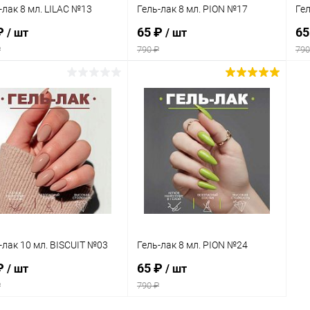
-лак 8 мл. LILAC №13
Гель-лак 8 мл. PION №17
Гел
₽
65 ₽
65
/ шт
/ шт
₽
790 ₽
790
В корзину
В корзину
упить в 1
Сравнение
Купить в 1
Сравнение
клик
кли
 избранное
В наличии
В избранное
В наличии
-лак 10 мл. BISCUIT №03
Гель-лак 8 мл. PION №24
₽
65 ₽
/ шт
/ шт
₽
790 ₽