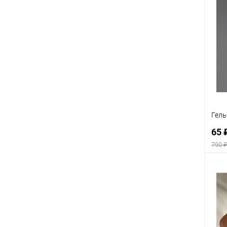
К
клик
В
Гель
65 
790 
К
клик