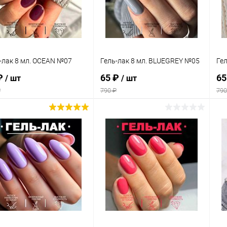
 избранное
В наличии
В избранное
В наличии
-лак 8 мл. OCEAN №07
Гель-лак 8 мл. BLUEGREY №05
Гел
₽
65 ₽
65
/ шт
/ шт
₽
790 ₽
790
В корзину
В корзину
упить в 1
Сравнение
Купить в 1
Сравнение
клик
кли
 избранное
В наличии
В избранное
В наличии