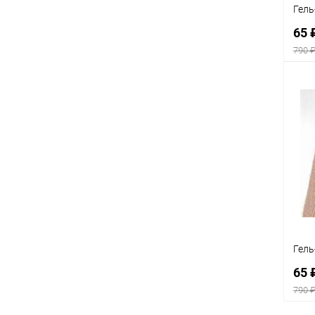
Гель
65 
790 
К
клик
В
Гель
65 
790 