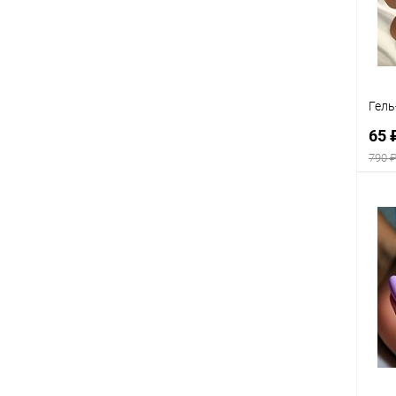
В
Гель
65 
790 
К
клик
В