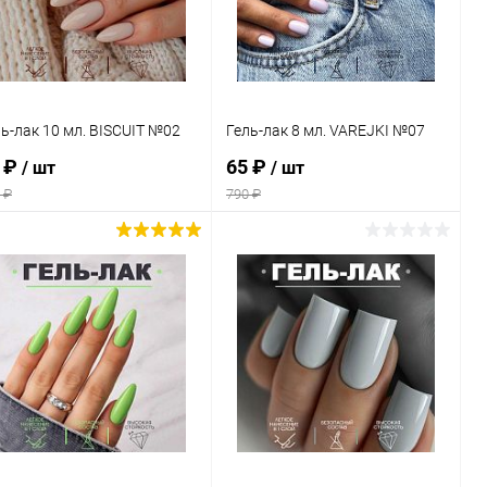
В избранное
В наличии
В избранное
В наличии
ь-лак 10 мл. BISCUIT №02
Гель-лак 8 мл. VAREJKI №07
 ₽
65 ₽
/ шт
/ шт
 ₽
790 ₽
В корзину
В корзину
Купить в 1
Сравнение
Купить в 1
Сравнение
к
клик
В избранное
В наличии
В избранное
В наличии