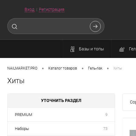
Вход
Регистрация
Базы и топы
Гел
•
•
•
NAILMARKET.PRO
Каталог товаров
Гель-лак
Хиты
Хиты
УТОЧНИТЬ РАЗДЕЛ
Со
PREMIUM
9
Наборы
73