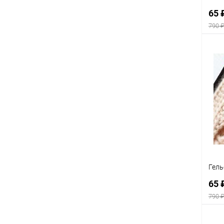
65 
790 
К
клик
В
Гель
65 
790 