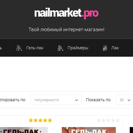
Твой любимый интернет-магазин!
ь
Гель-лак
Праймеры
Лак
ртировать по:
Показать по:
популярности
30