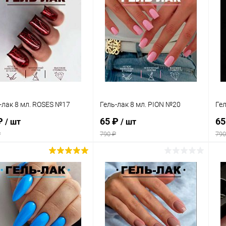
-лак 8 мл. ROSES №17
Гель-лак 8 мл. PION №20
Гел
₽
65 ₽
65
/ шт
/ шт
₽
790 ₽
790
В корзину
В корзину
упить в 1
Сравнение
Купить в 1
Сравнение
клик
кли
 избранное
В наличии
В избранное
В наличии