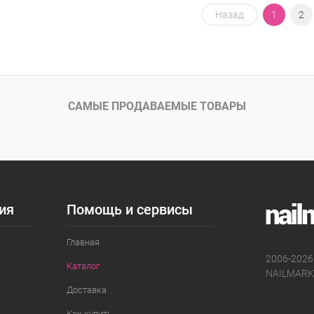
В корзину
В корзину
Назад
1
2
упить в 1
Сравнение
Купить в 1
Сравнение
клик
 избранное
В наличии
В избранное
В наличии
САМЫЕ ПРОДАВАЕМЫЕ ТОВАРЫ
ия
Помощь и сервисы
Главная
2006-2026
Каталог
NAILMARK
Доставка
Как купить