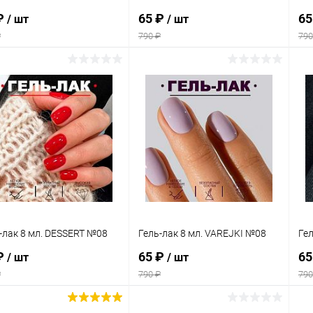
₽
65 ₽
65
/ шт
/ шт
₽
790 ₽
790
В корзину
В корзину
упить в 1
Сравнение
Купить в 1
Сравнение
клик
кли
 избранное
В наличии
В избранное
В наличии
-лак 8 мл. DESSERT №08
Гель-лак 8 мл. VAREJKI №08
Гел
₽
65 ₽
65
/ шт
/ шт
₽
790 ₽
790