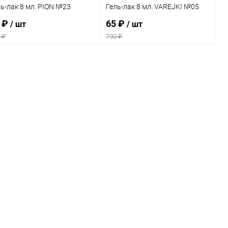
ь-лак 8 мл. PION №23
Гель-лак 8 мл. VAREJKI №05
 ₽
65 ₽
/ шт
/ шт
 ₽
790 ₽
В корзину
В корзину
Купить в 1
Сравнение
Купить в 1
Сравнение
к
клик
В избранное
В наличии
В избранное
В наличии