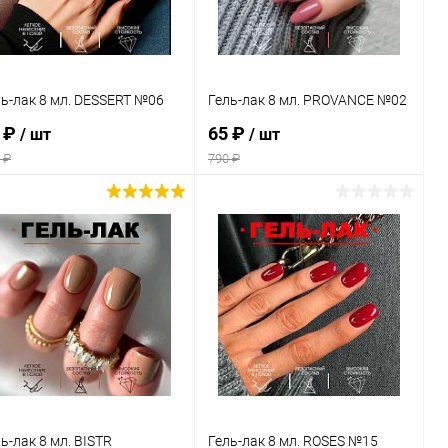
ль-лак 8 мл. DESSERT №06
Гель-лак 8 мл. PROVANCE №02
 ₽
65 ₽
/ шт
/ шт
 ₽
790 ₽
В корзину
В корзину
Купить в 1
Сравнение
Купить в 1
Сравнение
к
клик
В избранное
В наличии
В избранное
В наличии
ь-лак 8 мл. BISTR
Гель-лак 8 мл. ROSES №15