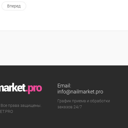
Вперед
Email:
info@nailmarket.pro
График приема и обработки
 Все права защищены.
заказов 24/7
ET.PRO