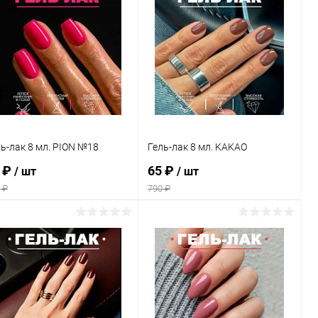
ь-лак 8 мл. PION №18
Гель-лак 8 мл. KAKAO
 ₽
65 ₽
/ шт
/ шт
 ₽
790 ₽
В корзину
В корзину
Купить в 1
Сравнение
Купить в 1
Сравнение
к
клик
В избранное
В наличии
В избранное
В наличии