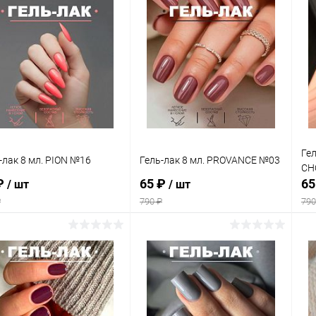
В корзину
В корзину
упить в 1
Сравнение
Купить в 1
Сравнение
клик
кли
 избранное
В наличии
В избранное
В наличии
Гел
-лак 8 мл. PION №16
Гель-лак 8 мл. PROVANCE №03
CH
₽
65 ₽
65
/ шт
/ шт
₽
790 ₽
790
В корзину
В корзину
упить в 1
Сравнение
Купить в 1
Сравнение
клик
кли