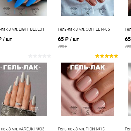
-лак 8 мл. LIGHTBLUE01
Гель-лак 8 мл. COFFEE №05
Ге
₽
65 ₽
65
/ шт
/ шт
₽
790 ₽
790
В корзину
В корзину
упить в 1
Сравнение
Купить в 1
Сравнение
клик
кли
 избранное
В наличии
В избранное
В наличии
-лак 8 мл. VAREJKI №03
Гель-лак 8 мл. PION №15
Гел