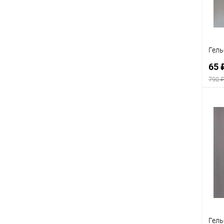
Гель
65 
790 
К
клик
В
Гель