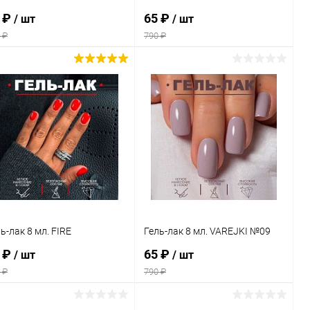
 ₽
65 ₽
/ шт
/ шт
 ₽
790 ₽
В корзину
В корзину
Купить в 1
Сравнение
Купить в 1
Сравнение
к
клик
В избранное
В наличии
В избранное
В наличии
ь-лак 8 мл. FIRE
Гель-лак 8 мл. VAREJKI №09
 ₽
65 ₽
/ шт
/ шт
 ₽
790 ₽