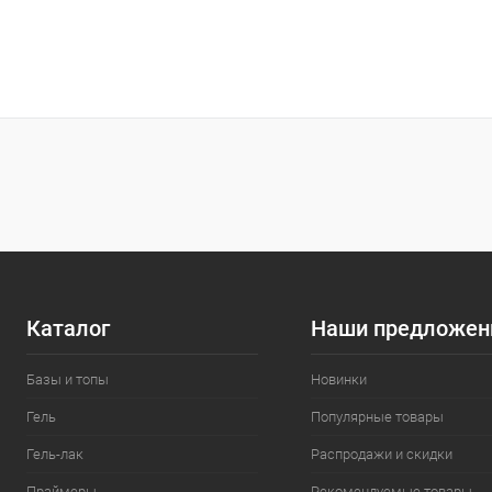
К
клик
В
Каталог
Наши предложен
Базы и топы
Новинки
Гель
Популярные товары
Гель-лак
Распродажи и скидки
Праймеры
Рекомендуемые товары