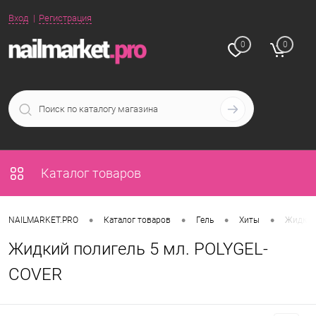
Вход
Регистрация
0
0
Каталог товаров
•
•
•
•
NAILMARKET.PRO
Каталог товаров
Гель
Хиты
Жидкий
Жидкий полигель 5 мл. POLYGEL-
COVER