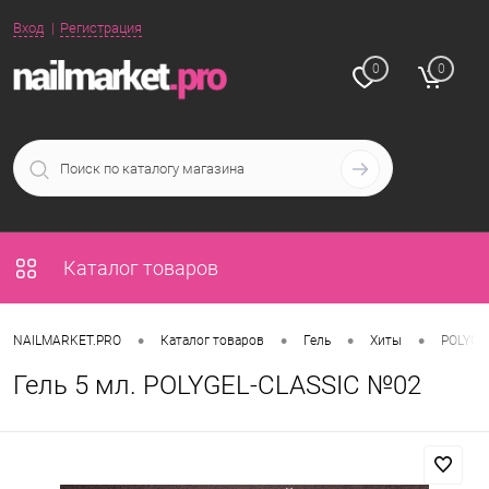
Вход
Регистрация
0
0
Каталог товаров
•
•
•
•
NAILMARKET.PRO
Каталог товаров
Гель
Хиты
POLYGE
Гель 5 мл. POLYGEL-CLASSIC №02