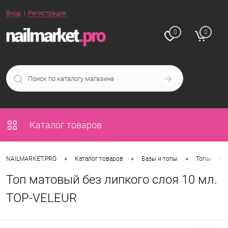
Вход
Регистрация
0
0
Каталог товаров
•
•
•
•
NAILMARKET.PRO
Каталог товаров
Базы и топы
Топы
Топ матовый без липкого слоя 10 мл.
TOP-VELEUR