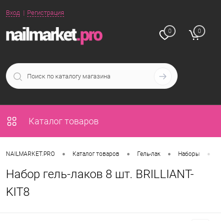
Вход
Регистрация
0
0
Каталог товаров
•
•
•
•
NAILMARKET.PRO
Каталог товаров
Гель-лак
Наборы
Н
Набор гель-лаков 8 шт. BRILLIANT-
KIT8