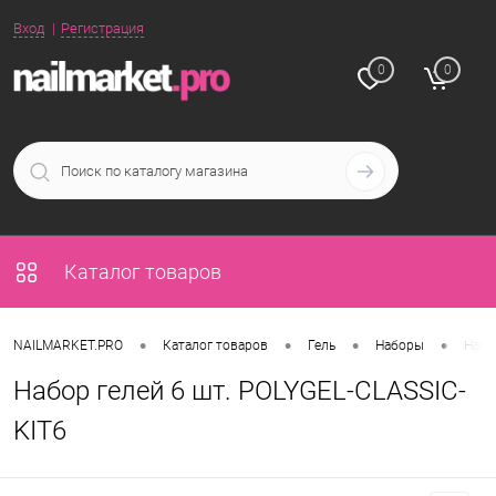
Вход
Регистрация
0
0
Каталог товаров
•
•
•
•
NAILMARKET.PRO
Каталог товаров
Гель
Наборы
Набо
Набор гелей 6 шт. POLYGEL-CLASSIC-
KIT6