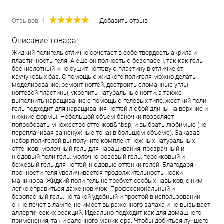
Отзывов: 1
Добавить отзыв
Описание товара:
Жидкий полигель отлично сочетает в себе твердость акрила и
пластичность геля. А еще он полностью безопасен, так как гель
бескислотный и не сушит ногтевую пластину в отличие от
каучуковых баз. С помощью жидкого полигеля можно делать
моделирование, ремонт ногтей, достроить сломанные углы
ногтевой пластины, укрепить натуральные ногти, а также
выполнить наращивание с помощью гелевых типс, жесткий поли
гель подходит для наращивания ногтей любой длины на верхние и
нижние формы. Небольшой объем баночки позволяет
попробовать множество оттенков&nbsp; и выбрать любимые (не
переплачивая за ненужные тона) в большом объеме). Заказав
набор полигелей вы получите комплект нежных натуральных
оттенков: молочный гель для наращивания, прозрачный и
нюдовый поли гель, молочно-розовый гель, персиковый и
бежевый гель для ногтей, нюдовые оттенки гелей. Благодаря
прочности геля увеличивается продолжительность носки
маникюра. Жидкий поли гель не требует особых навыков, с ним
легко справиться даже новичок. Профессиональный и
безопасный гель, но такой удобный и простой в использовании -
он не печет в лампе, не имеет выраженного запаха и не вызывает
аллергических реакций. Идеально подходит как для домашнего
применения, так и салонного маникюра. Чтобы добиться лучшего