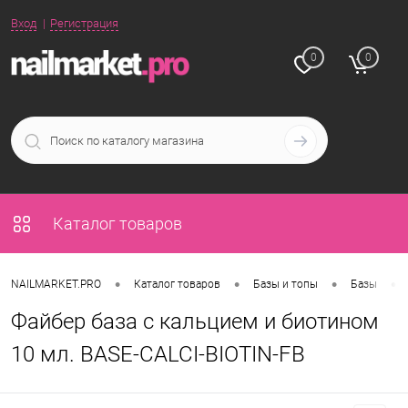
Вход
Регистрация
0
0
Каталог товаров
•
•
•
•
NAILMARKET.PRO
Каталог товаров
Базы и топы
Базы
Файбер база с кальцием и биотином
10 мл. BASE-CALCI-BIOTIN-FB